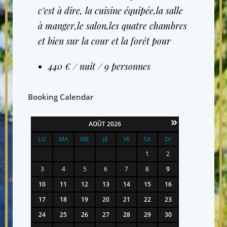
c’est à dire, la cuisine équipée,la salle
à manger,le salon,les quatre chambres
et bien sur la cour et la forêt pour
440 € / nuit / 9 personnes
Booking Calendar
»
AOÛT
2026
LU
MA
ME
JE
VE
SA
DI
1
2
3
4
5
6
7
8
9
10
11
12
13
14
15
16
17
18
19
20
21
22
23
24
25
26
27
28
29
30