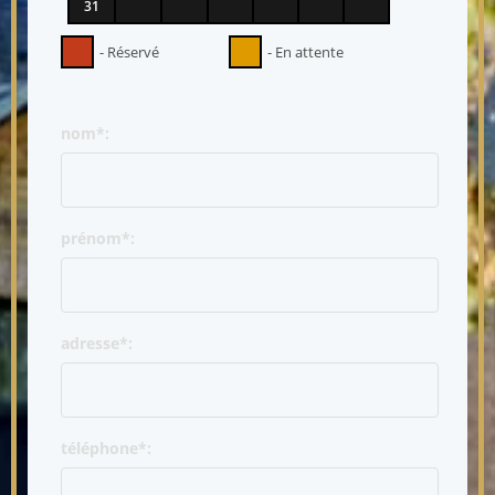
31
- Réservé
- En attente
nom*:
prénom*:
adresse*:
téléphone*: